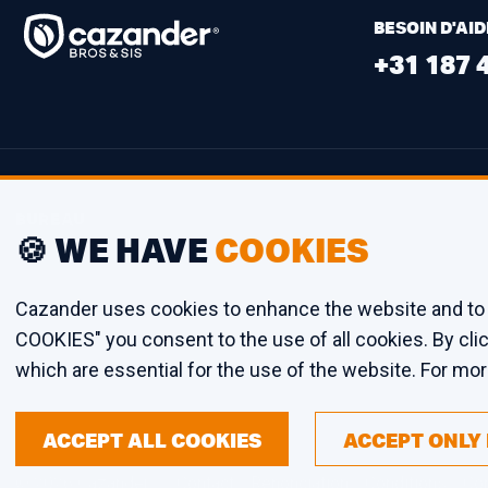
BESOIN D'AID
+31 187 
BUREAU
🍪 WE HAVE
COOKIES
Oosthavendijk 46
3241 LK Middelharnis
Cazander uses cookies to enhance the website and to 
The Netherlands
COOKIES" you consent to the use of all cookies. By c
which are essential for the use of the website. For mo
ACCEPT ALL COOKIES
ACCEPT ONLY
© 2026 Cazander
Contact
Renonciation
Conditions
Con