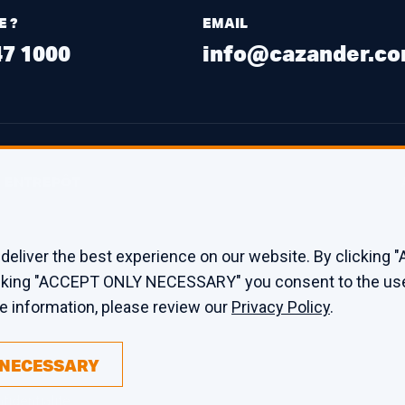
E ?
EMAIL
47 1000
info@cazander.c
ENTREPÔT
Edison 26
3241 LS Middelharnis
deliver the best experience on our website. By clicking
The Netherlands
licking "ACCEPT ONLY NECESSARY" you consent to the us
re information, please review our
Privacy Policy
.
 NECESSARY
fidentialité