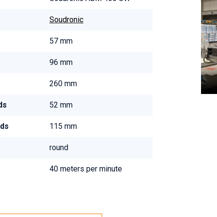
Soudronic
57 mm
96 mm
260 mm
ds
52 mm
nds
115 mm
round
40 meters per minute