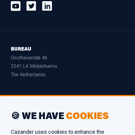
BUREAU
Oosthavendijk 46
3241 LK Middelharnis
The Netherlands
ENTREPÔT
Edison 26
🍪 WE HAVE
COOKIES
3241 LS Middelharnis
The Netherlands
Cazander uses cookies to enhance the