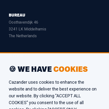
BUREAU
Oosthavendijk 46
3241 LK Middelharnis
The Netherlands
ENTREPÔT
Edison 26
🍪 WE HAVE
COOKIES
3241 LS Middelharnis
The Netherlands
Cazander uses cookies to enhance the
website and to deliver the best experience on
ATELIER
our website. By clicking "ACCEPT ALL
COOKIES" you consent to the use of all
Kaagstraat 7