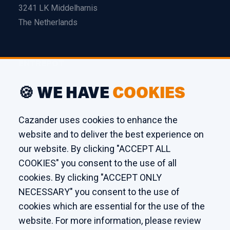
3241 LK Middelharnis
The Netherlands
ENTREPÔT
Edison 26
🍪 WE HAVE
COOKIES
3241 LS Middelharnis
The Netherlands
Cazander uses cookies to enhance the
website and to deliver the best experience on
ATELIER
our website. By clicking "ACCEPT ALL
COOKIES" you consent to the use of all
Kaagstraat 7
cookies. By clicking "ACCEPT ONLY
8102 GZ Raalte
NECESSARY" you consent to the use of
The Netherlands
cookies which are essential for the use of the
website. For more information, please review