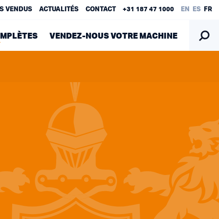
S VENDUS
ACTUALITÉS
CONTACT
+31 187 47 1000
EN
ES
FR
OMPLÈTES
VENDEZ-NOUS VOTRE MACHINE