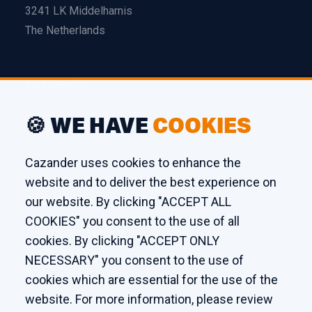
3241 LK Middelharnis
The Netherlands
ENTREPÔT
Edison 26
🍪 WE HAVE
COOKIES
3241 LS Middelharnis
The Netherlands
Cazander uses cookies to enhance the
website and to deliver the best experience on
ATELIER
our website. By clicking "ACCEPT ALL
COOKIES" you consent to the use of all
Kaagstraat 7
cookies. By clicking "ACCEPT ONLY
8102 GZ Raalte
NECESSARY" you consent to the use of
The Netherlands
cookies which are essential for the use of the
website. For more information, please review