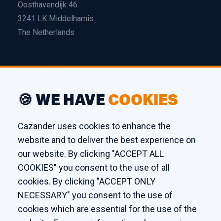
Oosthavendijk 46
3241 LK Middelharnis
The Netherlands
ENTREPÔT
Edison 26
🍪 WE HAVE
COOKIES
3241 LS Middelharnis
The Netherlands
Cazander uses cookies to enhance the
website and to deliver the best experience on
ATELIER
our website. By clicking "ACCEPT ALL
COOKIES" you consent to the use of all
Kaagstraat 7
cookies. By clicking "ACCEPT ONLY
8102 GZ Raalte
NECESSARY" you consent to the use of
The Netherlands
cookies which are essential for the use of the